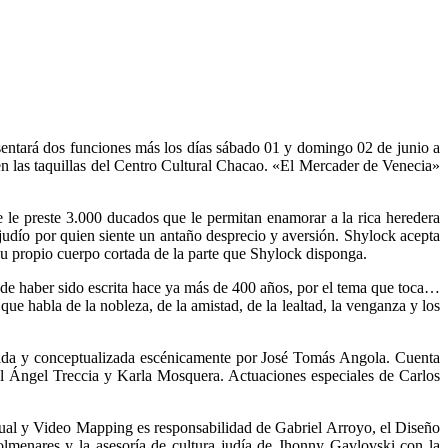
sentará dos funciones más los días sábado 01 y domingo 02 de junio a
 en las taquillas del Centro Cultural Chacao. «El Mercader de Venecia»
 le preste 3.000 ducados que le permitan enamorar a la rica heredera
 judío por quien siente un antaño desprecio y aversión. Shylock acepta
 su propio cuerpo cortada de la parte que Shylock disponga.
 de haber sido escrita hace ya más de 400 años, por el tema que toca…
que habla de la nobleza, de la amistad, de la lealtad, la venganza y los
rigida y conceptualizada escénicamente por José Tomás Angola. Cuenta
el Ángel Treccia y Karla Mosquera. Actuaciones especiales de Carlos
tual y Video Mapping es responsabilidad de Gabriel Arroyo, el Diseño
olmenares y la asesoría de cultura judía de Jhonny Gavlovski con la