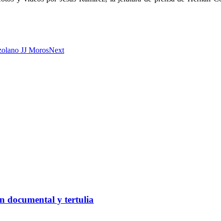
ezolano JJ Moros
Next
n documental y tertulia