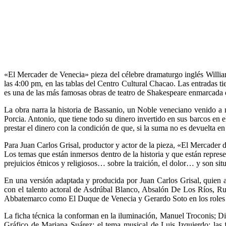
«El Mercader de Venecia» pieza del célebre dramaturgo inglés Willia
las 4:00 pm, en las tablas del Centro Cultural Chacao. Las entradas t
es una de las más famosas obras de teatro de Shakespeare enmarcada 
La obra narra la historia de Bassanio, un Noble veneciano venido a 
Porcia. Antonio, que tiene todo su dinero invertido en sus barcos en 
prestar el dinero con la condición de que, si la suma no es devuelta e
Para Juan Carlos Grisal, productor y actor de la pieza, «El Mercader
Los temas que están inmersos dentro de la historia y que están represen
prejuicios étnicos y religiosos… sobre la traición, el dolor… y son si
En una versión adaptada y producida por Juan Carlos Grisal, quien a
con el talento actoral de Asdrúbal Blanco, Absalón De Los Ríos, Ru
Abbatemarco como El Duque de Venecia y Gerardo Soto en los roles de
La ficha técnica la conforman en la iluminación, Manuel Troconis; D
Gráfico de Mariana Suárez; el tema musical de Luis Izquierdo; las 