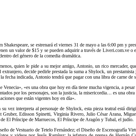
m Shakespeare, se estrenará el viernes 31 de mayo a las 6:00 pm y pre
ienen un valor de $15 y se pueden adquirir a través de Liveri.com.ve o
dentro del género de la comedia dramática.
menos, quien le pide a su mejor amigo, Antonio, un rico mercader, que
el extranjero, decide pedirle prestada la suma a Shylock, un prestamista
n la fecha indicada, Antonio tendrá que pagar con una libra de carne de
 de Venecia», «es una obra que hoy en día tiene mucha vigencia, a pesar
tados por los personajes, son la justicia, la misericordia… es una obra 
tuaciones que están vigentes hoy en día».
 su vez interpreta al personaje de Shylock, esta pieza teatral está di
t Gruber, Edisson Spinetti, Virginia Rivero, Julio César Arana, Migu
 El Príncipe de Marruecos, El Príncipe de Aragón y Tubal, el judío.
iseño de Vestuario de Tetelo Fernández; el Diseño de Escenografía Vir
fotos y videos por Jesús Ramírez; la jefatura de prensa de Hernán C