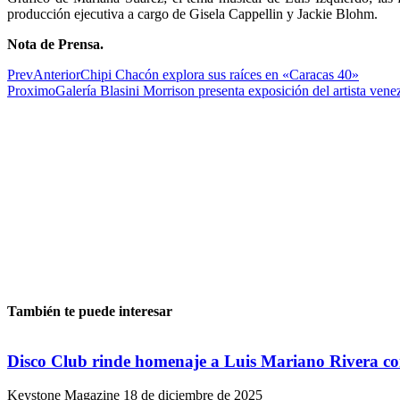
producción ejecutiva a cargo de Gisela Cappellin y Jackie Blohm.
Nota de Prensa.
Prev
Anterior
Chipi Chacón explora sus raíces en «Caracas 40»
Proximo
Galería Blasini Morrison presenta exposición del artista ven
También te puede interesar
Disco Club rinde homenaje a Luis Mariano Rivera co
Keystone Magazine
18 de diciembre de 2025