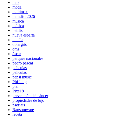
mlb
moda
multimax
mundial 2026
musica
música
netflix
nueva esparta
nutella
obra gris
oms
óscar
parques nacionales
pedro pascal
peliculas
películas
pepsi music
Phishing
piel
Pixel 8
prevención del cáncer
propiedades de lujo
psoriais
Ransomware
receta