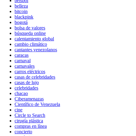
béisbol
belleza
bitcoin
blackpink
bogotá
bolsa de valores
búsqueda online
calentamiento global
cambio climático
cantantes venezolanos
caracas
carnaval
carnavales
carros eléctricos
casas de celebridades
casas de lujo
celebridades
chacao
Ciberamenazas
Científico de Venezuela
cine
Circle to Search
cirugía plástica
compras en línea
concierto