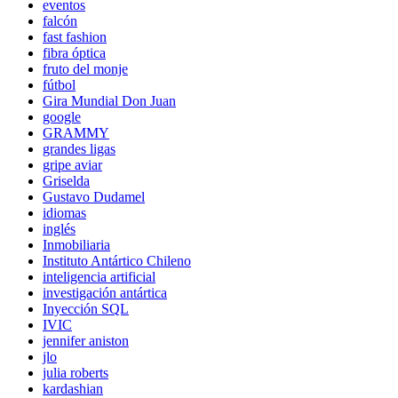
eventos
falcón
fast fashion
fibra óptica
fruto del monje
fútbol
Gira Mundial Don Juan
google
GRAMMY
grandes ligas
gripe aviar
Griselda
Gustavo Dudamel
idiomas
inglés
Inmobiliaria
Instituto Antártico Chileno
inteligencia artificial
investigación antártica
Inyección SQL
IVIC
jennifer aniston
jlo
julia roberts
kardashian