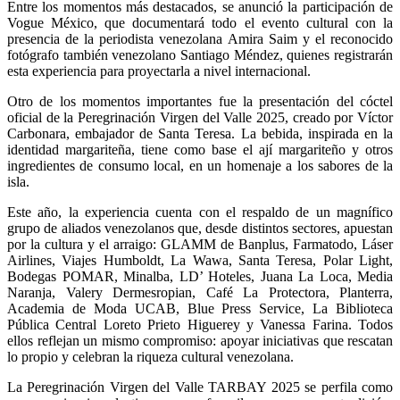
Entre los momentos más destacados, se anunció la participación de
Vogue México, que documentará todo el evento cultural con la
presencia de la periodista venezolana Amira Saim y el reconocido
fotógrafo también venezolano Santiago Méndez, quienes registrarán
esta experiencia para proyectarla a nivel internacional.
Otro de los momentos importantes fue la presentación del cóctel
oficial de la Peregrinación Virgen del Valle 2025, creado por Víctor
Carbonara, embajador de Santa Teresa. La bebida, inspirada en la
identidad margariteña, tiene como base el ají margariteño y otros
ingredientes de consumo local, en un homenaje a los sabores de la
isla.
Este año, la experiencia cuenta con el respaldo de un magnífico
grupo de aliados venezolanos que, desde distintos sectores, apuestan
por la cultura y el arraigo: GLAMM de Banplus, Farmatodo, Láser
Airlines, Viajes Humboldt, La Wawa, Santa Teresa, Polar Light,
Bodegas POMAR, Minalba, LD’ Hoteles, Juana La Loca, Media
Naranja, Valery Dermesropian, Café La Protectora, Planterra,
Academia de Moda UCAB, Blue Press Service, La Biblioteca
Pública Central Loreto Prieto Higuerey y Vanessa Farina. Todos
ellos reflejan un mismo compromiso: apoyar iniciativas que rescatan
lo propio y celebran la riqueza cultural venezolana.
La Peregrinación Virgen del Valle TARBAY 2025 se perfila como