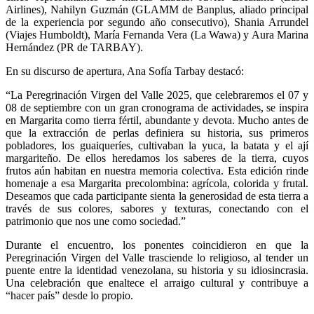
Airlines), Nahilyn Guzmán (GLAMM de Banplus, aliado principal
de la experiencia por segundo año consecutivo), Shania Arrundel
(Viajes Humboldt), María Fernanda Vera (La Wawa) y Aura Marina
Hernández (PR de TARBAY).
En su discurso de apertura, Ana Sofía Tarbay destacó:
“La Peregrinación Virgen del Valle 2025, que celebraremos el 07 y
08 de septiembre con un gran cronograma de actividades, se inspira
en Margarita como tierra fértil, abundante y devota. Mucho antes de
que la extracción de perlas definiera su historia, sus primeros
pobladores, los guaiqueríes, cultivaban la yuca, la batata y el ají
margariteño. De ellos heredamos los saberes de la tierra, cuyos
frutos aún habitan en nuestra memoria colectiva. Esta edición rinde
homenaje a esa Margarita precolombina: agrícola, colorida y frutal.
Deseamos que cada participante sienta la generosidad de esta tierra a
través de sus colores, sabores y texturas, conectando con el
patrimonio que nos une como sociedad.”
Durante el encuentro, los ponentes coincidieron en que la
Peregrinación Virgen del Valle trasciende lo religioso, al tender un
puente entre la identidad venezolana, su historia y su idiosincrasia.
Una celebración que enaltece el arraigo cultural y contribuye a
“hacer país” desde lo propio.