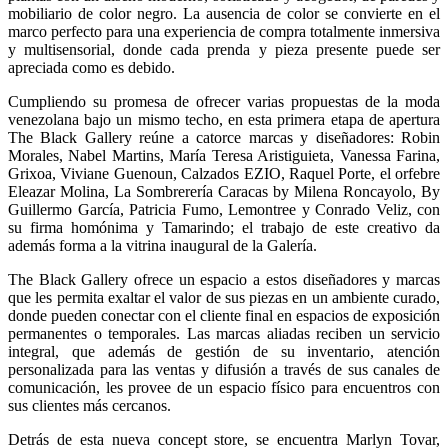
mobiliario de color negro. La ausencia de color se convierte en el
marco perfecto para una experiencia de compra totalmente inmersiva
y multisensorial, donde cada prenda y pieza presente puede ser
apreciada como es debido.
Cumpliendo su promesa de ofrecer varias propuestas de la moda
venezolana bajo un mismo techo, en esta primera etapa de apertura
The Black Gallery reúne a catorce marcas y diseñadores: Robin
Morales, Nabel Martins, María Teresa Aristiguieta, Vanessa Farina,
Grixoa, Viviane Guenoun, Calzados EZIO, Raquel Porte, el orfebre
Eleazar Molina, La Sombrerería Caracas by Milena Roncayolo, By
Guillermo García, Patricia Fumo, Lemontree y Conrado Veliz, con
su firma homónima y Tamarindo; el trabajo de este creativo da
además forma a la vitrina inaugural de la Galería.
The Black Gallery ofrece un espacio a estos diseñadores y marcas
que les permita exaltar el valor de sus piezas en un ambiente curado,
donde pueden conectar con el cliente final en espacios de exposición
permanentes o temporales. Las marcas aliadas reciben un servicio
integral, que además de gestión de su inventario, atención
personalizada para las ventas y difusión a través de sus canales de
comunicación, les provee de un espacio físico para encuentros con
sus clientes más cercanos.
Detrás de esta nueva concept store, se encuentra Marlyn Tovar,