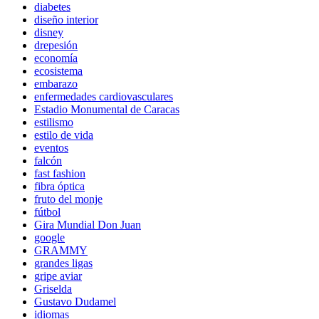
diabetes
diseño interior
disney
drepesión
economía
ecosistema
embarazo
enfermedades cardiovasculares
Estadio Monumental de Caracas
estilismo
estilo de vida
eventos
falcón
fast fashion
fibra óptica
fruto del monje
fútbol
Gira Mundial Don Juan
google
GRAMMY
grandes ligas
gripe aviar
Griselda
Gustavo Dudamel
idiomas