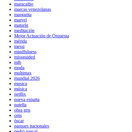
maracaibo
marcas venezolanas
margarita
marvel
maturín
meditación
Mejor Actuación de Orquesta
mérida
messi
mindfulness
missguided
mlb
moda
multimax
mundial 2026
musica
música
netflix
nueva esparta
nutella
obra gris
oms
óscar
parques nacionales
pedro pascal