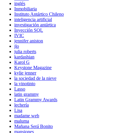
inglés
Inmobiliaria
Instituto Antártico Chileno
inteligencia artificial
investigación antártica
Inyección SQL
IVIC
jennifer aniston
jlo
julia roberts
kardashian
Karol G
Keystone Magazine
kylie jenner
la sociedad de la nieve
la vinotinto
Lasso
latin grammy
Latin Grammy Awards
lechería
Lisa
madame web
maluma
Mañana Será Bonito
mansiones