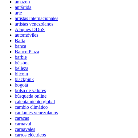
amazon
antártida
arte
artistas internacionales
artistas venezolanos
Ataques DDoS
automóviles
Bafta
banca
Banco Plaza
barbie
béisbol
belleza
bitcoin
blackpink
bogotá
bolsa de valores
búsqueda online
calentamiento global
cambio climático
cantantes venezolanos
caracas
carnaval
carnavales
carros eléctricos