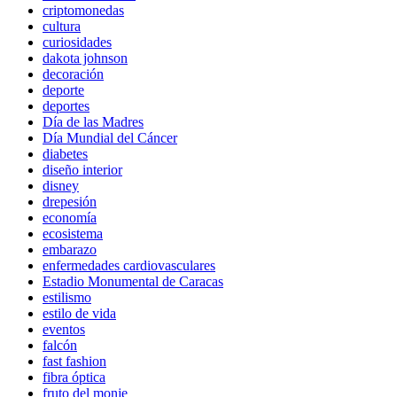
criptomonedas
cultura
curiosidades
dakota johnson
decoración
deporte
deportes
Día de las Madres
Día Mundial del Cáncer
diabetes
diseño interior
disney
drepesión
economía
ecosistema
embarazo
enfermedades cardiovasculares
Estadio Monumental de Caracas
estilismo
estilo de vida
eventos
falcón
fast fashion
fibra óptica
fruto del monje