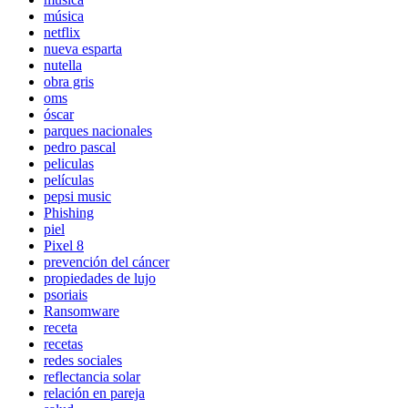
música
netflix
nueva esparta
nutella
obra gris
oms
óscar
parques nacionales
pedro pascal
peliculas
películas
pepsi music
Phishing
piel
Pixel 8
prevención del cáncer
propiedades de lujo
psoriais
Ransomware
receta
recetas
redes sociales
reflectancia solar
relación en pareja