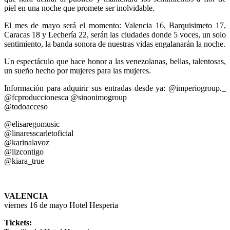
piel en una noche que promete ser inolvidable.
El mes de mayo será el momento: Valencia 16, Barquisimeto 17,
Caracas 18 y Lechería 22, serán las ciudades donde 5 voces, un solo
sentimiento, la banda sonora de nuestras vidas engalanarán la noche.
Un espectáculo que hace honor a las venezolanas, bellas, talentosas,
un sueño hecho por mujeres para las mujeres.
Información para adquirir sus entradas desde ya: @imperiogroup._
@fcproduccionesca @sinonimogroup
@todoacceso
@elisaregomusic
@linaresscarletoficial
@karinalavoz
@lizcontigo
@kiara_true
VALENCIA
viernes 16 de mayo Hotel Hesperia
Tickets: