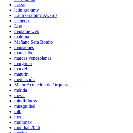
Lasso
latin grammy
Latin Grammy Awards
lechería
Lisa
madame web
maluma
Mañana Será Bonito
mansiones
maracaibo
marcas venezolanas
margarita
marvel
maturín
meditación
Mejor Actuación de Orquesta
mérida
messi
mindfulness
missguided
mlb
moda
multimax
mundial 2026
musica