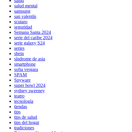
salud
salud mental
samsung
san valentín
scutaro
seguridad
Semana Santa 2024
serie del caribe 2024
serie galaxy S24
series
shein
síndrome de asia
smartphone
sofia vergara
SPAM
Spyware
super bowl 2024
sydney sweeney
teatro
tecnología
tiendas
tips
tips de salud
tips del hogar
tradiciones