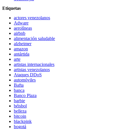
Etiquetas
actores venezolanos
Adware
aerolíneas
airbnb
alimentación saludable
alzheimer
amazon
antártida
arte
artistas internacionales
artistas venezolanos
Ataques DDoS
automóviles
Bafta
banca
Banco Plaza
barbie
béisbol
belleza
bitcoin
blackpink
bogotá