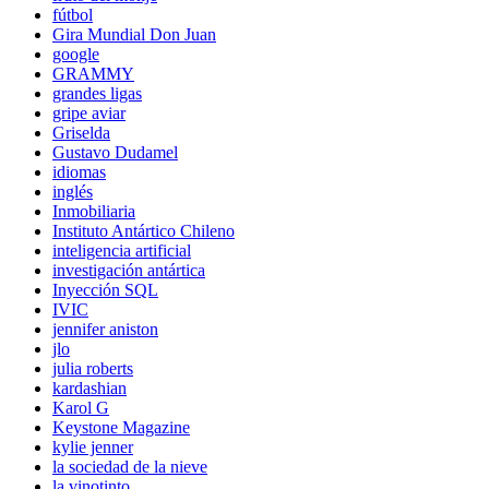
fútbol
Gira Mundial Don Juan
google
GRAMMY
grandes ligas
gripe aviar
Griselda
Gustavo Dudamel
idiomas
inglés
Inmobiliaria
Instituto Antártico Chileno
inteligencia artificial
investigación antártica
Inyección SQL
IVIC
jennifer aniston
jlo
julia roberts
kardashian
Karol G
Keystone Magazine
kylie jenner
la sociedad de la nieve
la vinotinto