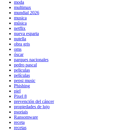
moda
multimax
mundial 2026
musica
música
netflix
nueva esparta
nutella
obra gris
oms
óscar
parques nacionales
pedro pascal
peliculas
películas
pepsi music
Phishing
piel
Pixel 8
prevención del cáncer
propiedades de lujo
psoriais
Ransomware
receta
recetas