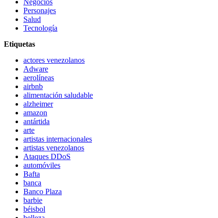
Negocios
Personajes
Salud
Tecnología
Etiquetas
actores venezolanos
Adware
aerolíneas
airbnb
alimentación saludable
alzheimer
amazon
antártida
arte
artistas internacionales
artistas venezolanos
Ataques DDoS
automóviles
Bafta
banca
Banco Plaza
barbie
béisbol
belleza