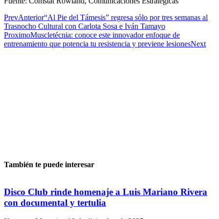
Fuente: Comstat Rowland, Comunicaciones Estratégicas
Prev
Anterior
“Al Pie del Támesis” regresa sólo por tres semanas al
Trasnocho Cultural con Carlota Sosa e Iván Tamayo
Proximo
Muscletécnia: conoce este innovador enfoque de
entrenamiento que potencia tu resistencia y previene lesiones
Next
También te puede interesar
Disco Club rinde homenaje a Luis Mariano Rivera
con documental y tertulia