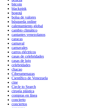
bitcoin
blackpink
bogotá
bolsa de valores
búsqueda online
calentamiento global
cambio climático
cantantes venezolanos
caracas
carnaval
carnavales
carros eléctricos
casas de celebridades
casas de lujo
celebridades
chacao
Ciberamenazas
Científico de Venezuela
cine
Circle to Search
cirugía plástica
compras en línea
concierto
conciertos