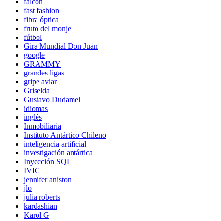
falcón
fast fashion
fibra óptica
fruto del monje
fútbol
Gira Mundial Don Juan
google
GRAMMY
grandes ligas
gripe aviar
Griselda
Gustavo Dudamel
idiomas
inglés
Inmobiliaria
Instituto Antártico Chileno
inteligencia artificial
investigación antártica
Inyección SQL
IVIC
jennifer aniston
jlo
julia roberts
kardashian
Karol G