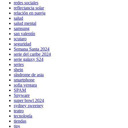
redes sociales
reflectancia solar
relación en pareja
salud
salud mental
samsung
san valentín
scutaro
seguridad
Semana Santa 2024
serie del caribe 2024
serie galaxy S24
series
shein
síndrome de asia
smartphone
sofia vergara
SPAM
Spyware
super bowl 2024
sydney sweeney
teatro
tecnología
tiendas
tips