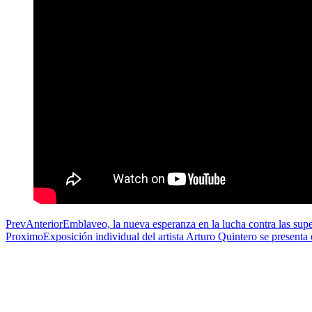
Prev
Anterior
Emblaveo, la nueva esperanza en la lucha contra las supe
Proximo
Exposición individual del artista Arturo Quintero se presenta 