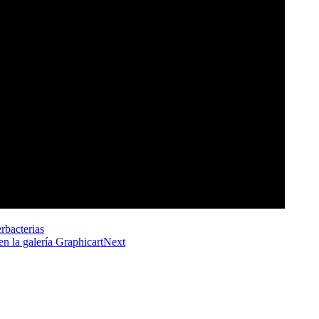
rbacterias
en la galería Graphicart
Next