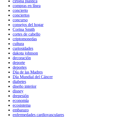
cirugía plástica
compras en línea
concierto
conciertos
concurso
consejos del hogar
Corina Smith
cortes de cabello
criptomonedas
cultura
curiosidades
dakota johnson
decoración
deporte
deportes
Día de las Madres
Día Mundial del Cáncer
diabetes
diseño interior
disney
drepesión
economía
ecosistema
embarazo
enfermedades cardiovasculares