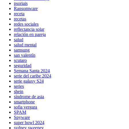
psoriais
Ransomware
receta
recetas
redes sociales
reflectancia solar
relación en pareja
salud
salud mental
samsung
san valentín
scutaro
seguridad
Semana Santa 2024
serie del caribe 2024
serie galaxy S24
series
shein
síndrome de asia
smartphone
sofia vergara
SPAM
Spyware
super bowl 2024
sydney sweeney