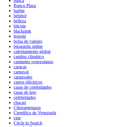
banca
Banco Plaza
barbie
béisbol
belleza
bitcoin
blackpink
bogotá
bolsa de valores
búsqueda online
calentamiento global
cambio climático
cantantes venezolanos
caracas
carnaval
carnavales
carros eléctricos
casas de celebridades
casas de lujo
celebridades
chacao
Ciberamenazas
Científico de Venezuela
cine
Circle to Search