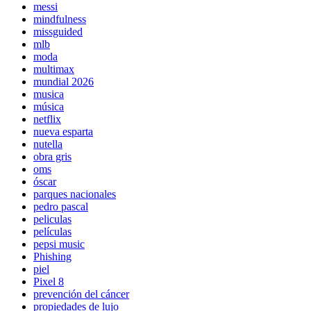
messi
mindfulness
missguided
mlb
moda
multimax
mundial 2026
musica
música
netflix
nueva esparta
nutella
obra gris
oms
óscar
parques nacionales
pedro pascal
peliculas
películas
pepsi music
Phishing
piel
Pixel 8
prevención del cáncer
propiedades de lujo