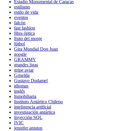
Estadio Monumental de Caracas
estilismo
estilo de vida
eventos
falcón
fast fashion
fibra óptica
fruto del monje
fútbol
Gira Mundial Don Juan
google
GRAMMY
grandes ligas
gripe aviar
Griselda
Gustavo Dudamel
idiomas
inglés
Inmobiliaria
Instituto Antártico Chileno
inteligencia artificial
investigación antártica
Inyección SQL
IVIC
jennifer aniston