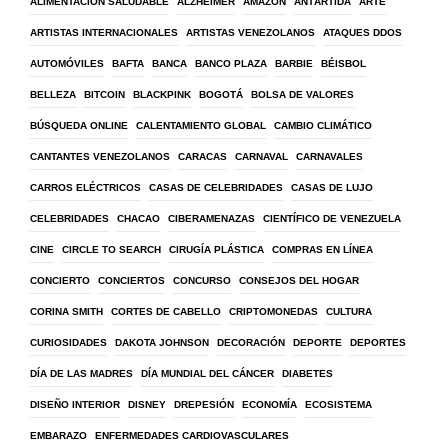
ALIMENTACIÓN SALUDABLE
ALZHEIMER
AMAZON
ANTÁRTIDA
ARTE
ARTISTAS INTERNACIONALES
ARTISTAS VENEZOLANOS
ATAQUES DDOS
AUTOMÓVILES
BAFTA
BANCA
BANCO PLAZA
BARBIE
BÉISBOL
BELLEZA
BITCOIN
BLACKPINK
BOGOTÁ
BOLSA DE VALORES
BÚSQUEDA ONLINE
CALENTAMIENTO GLOBAL
CAMBIO CLIMÁTICO
CANTANTES VENEZOLANOS
CARACAS
CARNAVAL
CARNAVALES
CARROS ELÉCTRICOS
CASAS DE CELEBRIDADES
CASAS DE LUJO
CELEBRIDADES
CHACAO
CIBERAMENAZAS
CIENTÍFICO DE VENEZUELA
CINE
CIRCLE TO SEARCH
CIRUGÍA PLÁSTICA
COMPRAS EN LÍNEA
CONCIERTO
CONCIERTOS
CONCURSO
CONSEJOS DEL HOGAR
CORINA SMITH
CORTES DE CABELLO
CRIPTOMONEDAS
CULTURA
CURIOSIDADES
DAKOTA JOHNSON
DECORACIÓN
DEPORTE
DEPORTES
DÍA DE LAS MADRES
DÍA MUNDIAL DEL CÁNCER
DIABETES
DISEÑO INTERIOR
DISNEY
DREPESIÓN
ECONOMÍA
ECOSISTEMA
EMBARAZO
ENFERMEDADES CARDIOVASCULARES