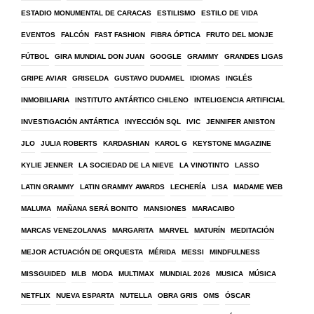
ESTADIO MONUMENTAL DE CARACAS
ESTILISMO
ESTILO DE VIDA
EVENTOS
FALCÓN
FAST FASHION
FIBRA ÓPTICA
FRUTO DEL MONJE
FÚTBOL
GIRA MUNDIAL DON JUAN
GOOGLE
GRAMMY
GRANDES LIGAS
GRIPE AVIAR
GRISELDA
GUSTAVO DUDAMEL
IDIOMAS
INGLÉS
INMOBILIARIA
INSTITUTO ANTÁRTICO CHILENO
INTELIGENCIA ARTIFICIAL
INVESTIGACIÓN ANTÁRTICA
INYECCIÓN SQL
IVIC
JENNIFER ANISTON
JLO
JULIA ROBERTS
KARDASHIAN
KAROL G
KEYSTONE MAGAZINE
KYLIE JENNER
LA SOCIEDAD DE LA NIEVE
LA VINOTINTO
LASSO
LATIN GRAMMY
LATIN GRAMMY AWARDS
LECHERÍA
LISA
MADAME WEB
MALUMA
MAÑANA SERÁ BONITO
MANSIONES
MARACAIBO
MARCAS VENEZOLANAS
MARGARITA
MARVEL
MATURÍN
MEDITACIÓN
MEJOR ACTUACIÓN DE ORQUESTA
MÉRIDA
MESSI
MINDFULNESS
MISSGUIDED
MLB
MODA
MULTIMAX
MUNDIAL 2026
MUSICA
MÚSICA
NETFLIX
NUEVA ESPARTA
NUTELLA
OBRA GRIS
OMS
ÓSCAR