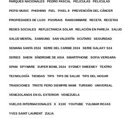
PARQUES NACIONALES
PEDRO PASCAL
PELICULAS
PELÍCULAS
PEPSI MUSIC
PHISHING
PIEL
PIXEL 8
PREVENCIÓN DEL CÁNCER
PROPIEDADES DE LUJO
PSORIAIS
RANSOMWARE
RECETA
RECETAS
REDES SOCIALES
REFLECTANCIA SOLAR
RELACIÓN EN PAREJA
SALUD
SALUD MENTAL
SAMSUNG
SAN VALENTÍN
SCUTARO
SEGURIDAD
SEMANA SANTA 2024
SERIE DEL CARIBE 2024
SERIE GALAXY S24
SERIES
SHEIN
SÍNDROME DE ASIA
SMARTPHONE
SOFIA VERGARA
SPAM
SPYWARE
SUPER BOWL 2024
SYDNEY SWEENEY
TEATRO
TECNOLOGÍA
TIENDAS
TIPS
TIPS DE SALUD
TIPS DEL HOGAR
TRADICIONES
TRISTE PERO SIEMPRE MAMI
TURISMO
UNIVERSAL
VENEZOLANOS EN EL EXTERIOR
VENEZUELA
VUELOS INTERNACIONALES
X
X100
YOUTUBE
YULIMAR ROJAS
YVES SAINT LAURENT
ZULIA