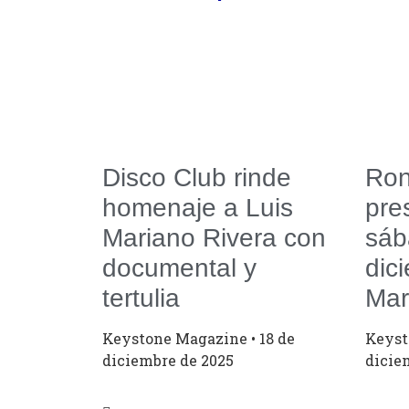
Disco Club rinde
Ron
homenaje a Luis
pre
Mariano Rivera con
sáb
documental y
dic
tertulia
Mar
Keystone Magazine
18 de
Keys
diciembre de 2025
dicie