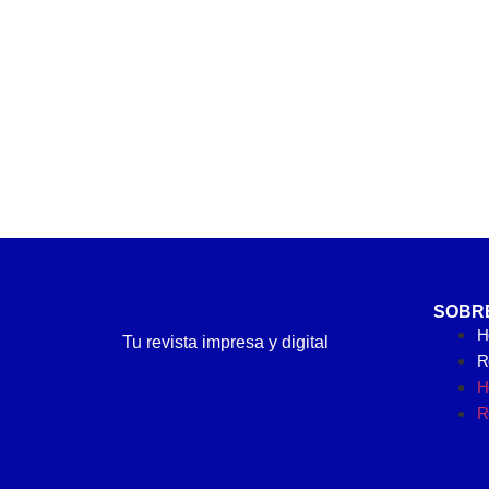
SOBR
H
Tu revista impresa y digital
Re
H
Re