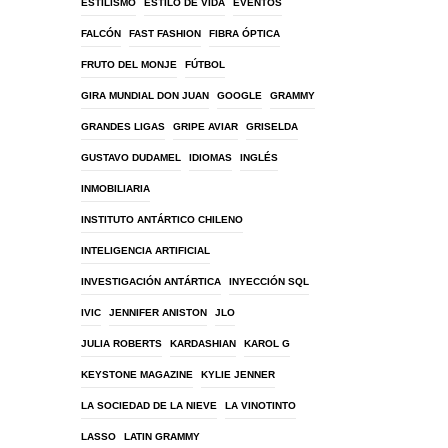
ESTILISMO
ESTILO DE VIDA
EVENTOS
FALCÓN
FAST FASHION
FIBRA ÓPTICA
FRUTO DEL MONJE
FÚTBOL
GIRA MUNDIAL DON JUAN
GOOGLE
GRAMMY
GRANDES LIGAS
GRIPE AVIAR
GRISELDA
GUSTAVO DUDAMEL
IDIOMAS
INGLÉS
INMOBILIARIA
INSTITUTO ANTÁRTICO CHILENO
INTELIGENCIA ARTIFICIAL
INVESTIGACIÓN ANTÁRTICA
INYECCIÓN SQL
IVIC
JENNIFER ANISTON
JLO
JULIA ROBERTS
KARDASHIAN
KAROL G
KEYSTONE MAGAZINE
KYLIE JENNER
LA SOCIEDAD DE LA NIEVE
LA VINOTINTO
LASSO
LATIN GRAMMY