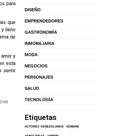
dos para
DISEÑO
EMPRENDEDORES
fías que
 y lleno
GASTRONOMÍA
firma de
INMOBILIARIA
MODA
u amor y
en esta
NEGOCIOS
 sentir
PERSONAJES
SALUD
TECNOLOGÍA
 con
Etiquetas
ACTORES VENEZOLANOS
ADWARE
AEROLÍNEAS
AIRBNB