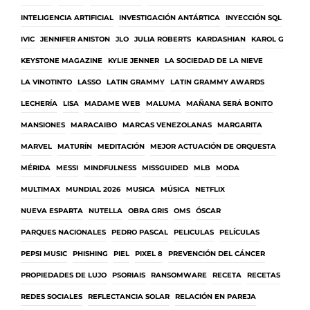
INTELIGENCIA ARTIFICIAL
INVESTIGACIÓN ANTÁRTICA
INYECCIÓN SQL
IVIC
JENNIFER ANISTON
JLO
JULIA ROBERTS
KARDASHIAN
KAROL G
KEYSTONE MAGAZINE
KYLIE JENNER
LA SOCIEDAD DE LA NIEVE
LA VINOTINTO
LASSO
LATIN GRAMMY
LATIN GRAMMY AWARDS
LECHERÍA
LISA
MADAME WEB
MALUMA
MAÑANA SERÁ BONITO
MANSIONES
MARACAIBO
MARCAS VENEZOLANAS
MARGARITA
MARVEL
MATURÍN
MEDITACIÓN
MEJOR ACTUACIÓN DE ORQUESTA
MÉRIDA
MESSI
MINDFULNESS
MISSGUIDED
MLB
MODA
MULTIMAX
MUNDIAL 2026
MUSICA
MÚSICA
NETFLIX
NUEVA ESPARTA
NUTELLA
OBRA GRIS
OMS
ÓSCAR
PARQUES NACIONALES
PEDRO PASCAL
PELICULAS
PELÍCULAS
PEPSI MUSIC
PHISHING
PIEL
PIXEL 8
PREVENCIÓN DEL CÁNCER
PROPIEDADES DE LUJO
PSORIAIS
RANSOMWARE
RECETA
RECETAS
REDES SOCIALES
REFLECTANCIA SOLAR
RELACIÓN EN PAREJA