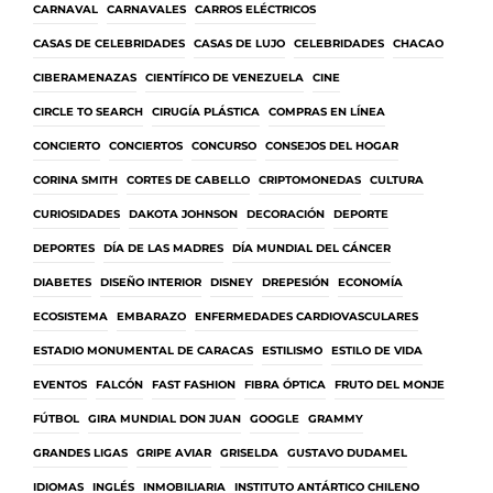
CARNAVAL
CARNAVALES
CARROS ELÉCTRICOS
CASAS DE CELEBRIDADES
CASAS DE LUJO
CELEBRIDADES
CHACAO
CIBERAMENAZAS
CIENTÍFICO DE VENEZUELA
CINE
CIRCLE TO SEARCH
CIRUGÍA PLÁSTICA
COMPRAS EN LÍNEA
CONCIERTO
CONCIERTOS
CONCURSO
CONSEJOS DEL HOGAR
CORINA SMITH
CORTES DE CABELLO
CRIPTOMONEDAS
CULTURA
CURIOSIDADES
DAKOTA JOHNSON
DECORACIÓN
DEPORTE
DEPORTES
DÍA DE LAS MADRES
DÍA MUNDIAL DEL CÁNCER
DIABETES
DISEÑO INTERIOR
DISNEY
DREPESIÓN
ECONOMÍA
ECOSISTEMA
EMBARAZO
ENFERMEDADES CARDIOVASCULARES
ESTADIO MONUMENTAL DE CARACAS
ESTILISMO
ESTILO DE VIDA
EVENTOS
FALCÓN
FAST FASHION
FIBRA ÓPTICA
FRUTO DEL MONJE
FÚTBOL
GIRA MUNDIAL DON JUAN
GOOGLE
GRAMMY
GRANDES LIGAS
GRIPE AVIAR
GRISELDA
GUSTAVO DUDAMEL
IDIOMAS
INGLÉS
INMOBILIARIA
INSTITUTO ANTÁRTICO CHILENO