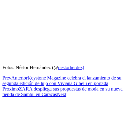
Fotos: Néstor Hernández (@
nestorherdez)
Prev
Anterior
Keystone Magazine celebra el lanzamiento de su
segunda edición de lujo con Viviana Gibelli en portada
Proximo
ZARA despliega sus propuestas de moda en su nueva
tienda de Sambil en Caracas
Next