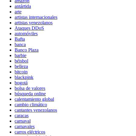
amazon
antártida
arte
artistas internacionales
artistas venezolanos
Ataques DDoS
automóviles
Bafta
banca
Banco Plaza
barbie
béisbol
belleza
bitcoin
blackpink
bogotá
bolsa de valores
búsqueda online
calentamiento global
cambio climático
cantantes venezolanos
caracas
carnaval
carnavales
carros eléctricos