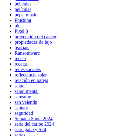
peliculas
películas
pepsi music
Phishing
piel
Pixel 8
prevención del cáncer
propiedades de lujo
psoriais
Ransomware
receta
recetas
redes sociales
reflectancia solar
relación en pareja
salud
salud mental
samsung
san valentín
scutaro
seguridad
Semana Santa 2024
serie del caribe 2024
serie galaxy S24
series