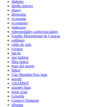
diabetes
diseño interior
disney
drepesión
economía
ecosistema
embarazo
enfermedades cardiovasculares
Estadio Monumental de Caracas
estilismo
estilo de vida
eventos
falcón
fast fashion
fibra óptica
fruto del monje
fútbol
Gira Mundial Don Juan
google
GRAMMY
grandes ligas
gripe aviar
Griselda
Gustavo Dudamel
idiomas