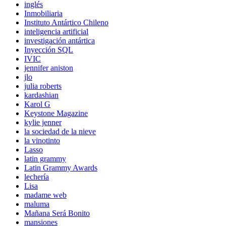
inglés
Inmobiliaria
Instituto Antártico Chileno
inteligencia artificial
investigación antártica
Inyección SQL
IVIC
jennifer aniston
jlo
julia roberts
kardashian
Karol G
Keystone Magazine
kylie jenner
la sociedad de la nieve
la vinotinto
Lasso
latin grammy
Latin Grammy Awards
lechería
Lisa
madame web
maluma
Mañana Será Bonito
mansiones