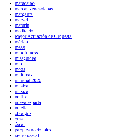
maracaibo
marcas venezolanas
margarita
marvel
maturín
meditación
Mejor Actuación de Orquesta
mérida
messi
mindfulness
missguided
mlb
moda
multimax
mundial 2026
musica
música
netflix
nueva esparta
nutella
obra gris
oms
óscar
parques nacionales
pedro pascal