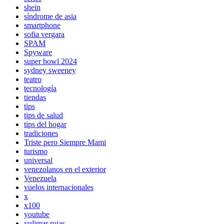
shein
síndrome de asia
smartphone
sofia vergara
SPAM
Spyware
super bowl 2024
sydney sweeney
teatro
tecnología
tiendas
tips
tips de salud
tips del hogar
tradiciones
Triste pero Siempre Mami
turismo
universal
venezolanos en el exterior
Venezuela
vuelos internacionales
x
x100
youtube
yulimar rojas