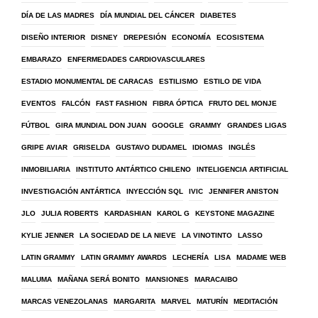
DÍA DE LAS MADRES
DÍA MUNDIAL DEL CÁNCER
DIABETES
DISEÑO INTERIOR
DISNEY
DREPESIÓN
ECONOMÍA
ECOSISTEMA
EMBARAZO
ENFERMEDADES CARDIOVASCULARES
ESTADIO MONUMENTAL DE CARACAS
ESTILISMO
ESTILO DE VIDA
EVENTOS
FALCÓN
FAST FASHION
FIBRA ÓPTICA
FRUTO DEL MONJE
FÚTBOL
GIRA MUNDIAL DON JUAN
GOOGLE
GRAMMY
GRANDES LIGAS
GRIPE AVIAR
GRISELDA
GUSTAVO DUDAMEL
IDIOMAS
INGLÉS
INMOBILIARIA
INSTITUTO ANTÁRTICO CHILENO
INTELIGENCIA ARTIFICIAL
INVESTIGACIÓN ANTÁRTICA
INYECCIÓN SQL
IVIC
JENNIFER ANISTON
JLO
JULIA ROBERTS
KARDASHIAN
KAROL G
KEYSTONE MAGAZINE
KYLIE JENNER
LA SOCIEDAD DE LA NIEVE
LA VINOTINTO
LASSO
LATIN GRAMMY
LATIN GRAMMY AWARDS
LECHERÍA
LISA
MADAME WEB
MALUMA
MAÑANA SERÁ BONITO
MANSIONES
MARACAIBO
MARCAS VENEZOLANAS
MARGARITA
MARVEL
MATURÍN
MEDITACIÓN