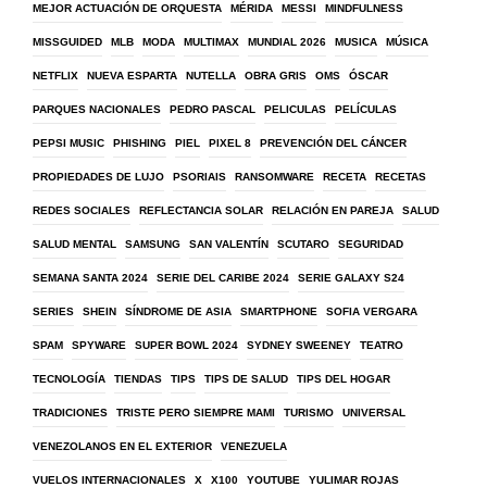
MEJOR ACTUACIÓN DE ORQUESTA
MÉRIDA
MESSI
MINDFULNESS
MISSGUIDED
MLB
MODA
MULTIMAX
MUNDIAL 2026
MUSICA
MÚSICA
NETFLIX
NUEVA ESPARTA
NUTELLA
OBRA GRIS
OMS
ÓSCAR
PARQUES NACIONALES
PEDRO PASCAL
PELICULAS
PELÍCULAS
PEPSI MUSIC
PHISHING
PIEL
PIXEL 8
PREVENCIÓN DEL CÁNCER
PROPIEDADES DE LUJO
PSORIAIS
RANSOMWARE
RECETA
RECETAS
REDES SOCIALES
REFLECTANCIA SOLAR
RELACIÓN EN PAREJA
SALUD
SALUD MENTAL
SAMSUNG
SAN VALENTÍN
SCUTARO
SEGURIDAD
SEMANA SANTA 2024
SERIE DEL CARIBE 2024
SERIE GALAXY S24
SERIES
SHEIN
SÍNDROME DE ASIA
SMARTPHONE
SOFIA VERGARA
SPAM
SPYWARE
SUPER BOWL 2024
SYDNEY SWEENEY
TEATRO
TECNOLOGÍA
TIENDAS
TIPS
TIPS DE SALUD
TIPS DEL HOGAR
TRADICIONES
TRISTE PERO SIEMPRE MAMI
TURISMO
UNIVERSAL
VENEZOLANOS EN EL EXTERIOR
VENEZUELA
VUELOS INTERNACIONALES
X
X100
YOUTUBE
YULIMAR ROJAS