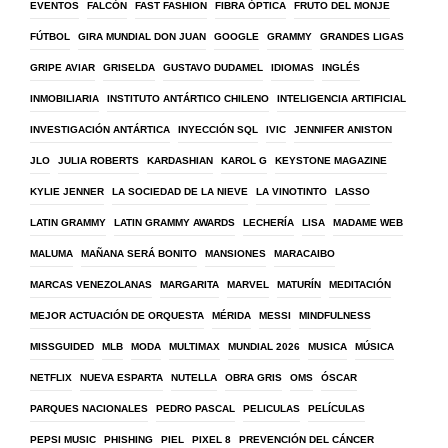
EVENTOS
FALCÓN
FAST FASHION
FIBRA ÓPTICA
FRUTO DEL MONJE
FÚTBOL
GIRA MUNDIAL DON JUAN
GOOGLE
GRAMMY
GRANDES LIGAS
GRIPE AVIAR
GRISELDA
GUSTAVO DUDAMEL
IDIOMAS
INGLÉS
INMOBILIARIA
INSTITUTO ANTÁRTICO CHILENO
INTELIGENCIA ARTIFICIAL
INVESTIGACIÓN ANTÁRTICA
INYECCIÓN SQL
IVIC
JENNIFER ANISTON
JLO
JULIA ROBERTS
KARDASHIAN
KAROL G
KEYSTONE MAGAZINE
KYLIE JENNER
LA SOCIEDAD DE LA NIEVE
LA VINOTINTO
LASSO
LATIN GRAMMY
LATIN GRAMMY AWARDS
LECHERÍA
LISA
MADAME WEB
MALUMA
MAÑANA SERÁ BONITO
MANSIONES
MARACAIBO
MARCAS VENEZOLANAS
MARGARITA
MARVEL
MATURÍN
MEDITACIÓN
MEJOR ACTUACIÓN DE ORQUESTA
MÉRIDA
MESSI
MINDFULNESS
MISSGUIDED
MLB
MODA
MULTIMAX
MUNDIAL 2026
MUSICA
MÚSICA
NETFLIX
NUEVA ESPARTA
NUTELLA
OBRA GRIS
OMS
ÓSCAR
PARQUES NACIONALES
PEDRO PASCAL
PELICULAS
PELÍCULAS
PEPSI MUSIC
PHISHING
PIEL
PIXEL 8
PREVENCIÓN DEL CÁNCER