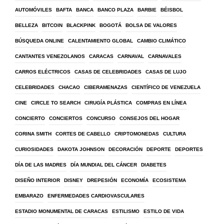
AUTOMÓVILES
BAFTA
BANCA
BANCO PLAZA
BARBIE
BÉISBOL
BELLEZA
BITCOIN
BLACKPINK
BOGOTÁ
BOLSA DE VALORES
BÚSQUEDA ONLINE
CALENTAMIENTO GLOBAL
CAMBIO CLIMÁTICO
CANTANTES VENEZOLANOS
CARACAS
CARNAVAL
CARNAVALES
CARROS ELÉCTRICOS
CASAS DE CELEBRIDADES
CASAS DE LUJO
CELEBRIDADES
CHACAO
CIBERAMENAZAS
CIENTÍFICO DE VENEZUELA
CINE
CIRCLE TO SEARCH
CIRUGÍA PLÁSTICA
COMPRAS EN LÍNEA
CONCIERTO
CONCIERTOS
CONCURSO
CONSEJOS DEL HOGAR
CORINA SMITH
CORTES DE CABELLO
CRIPTOMONEDAS
CULTURA
CURIOSIDADES
DAKOTA JOHNSON
DECORACIÓN
DEPORTE
DEPORTES
DÍA DE LAS MADRES
DÍA MUNDIAL DEL CÁNCER
DIABETES
DISEÑO INTERIOR
DISNEY
DREPESIÓN
ECONOMÍA
ECOSISTEMA
EMBARAZO
ENFERMEDADES CARDIOVASCULARES
ESTADIO MONUMENTAL DE CARACAS
ESTILISMO
ESTILO DE VIDA