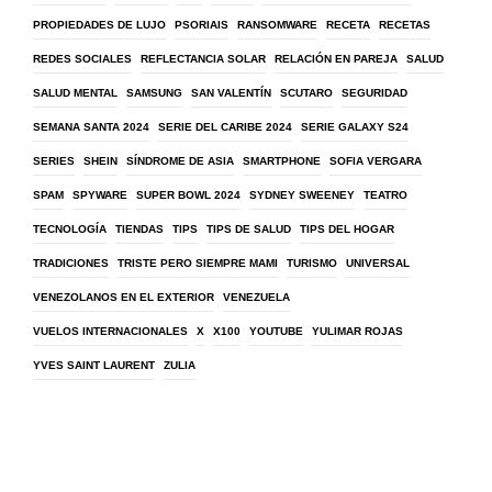
PROPIEDADES DE LUJO
PSORIAIS
RANSOMWARE
RECETA
RECETAS
REDES SOCIALES
REFLECTANCIA SOLAR
RELACIÓN EN PAREJA
SALUD
SALUD MENTAL
SAMSUNG
SAN VALENTÍN
SCUTARO
SEGURIDAD
SEMANA SANTA 2024
SERIE DEL CARIBE 2024
SERIE GALAXY S24
SERIES
SHEIN
SÍNDROME DE ASIA
SMARTPHONE
SOFIA VERGARA
SPAM
SPYWARE
SUPER BOWL 2024
SYDNEY SWEENEY
TEATRO
TECNOLOGÍA
TIENDAS
TIPS
TIPS DE SALUD
TIPS DEL HOGAR
TRADICIONES
TRISTE PERO SIEMPRE MAMI
TURISMO
UNIVERSAL
VENEZOLANOS EN EL EXTERIOR
VENEZUELA
VUELOS INTERNACIONALES
X
X100
YOUTUBE
YULIMAR ROJAS
YVES SAINT LAURENT
ZULIA