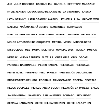
JLO
JULIA ROBERTS
KARDASHIAN
KAROL G
KEYSTONE MAGAZINE
KYLIE JENNER
LA SOCIEDAD DE LA NIEVE
LA VINOTINTO
LASSO
LATIN GRAMMY
LATIN GRAMMY AWARDS
LECHERÍA
LISA
MADAME WEB
MALUMA
MAÑANA SERÁ BONITO
MANSIONES
MARACAIBO
MARCAS VENEZOLANAS
MARGARITA
MARVEL
MATURÍN
MEDITACIÓN
MEJOR ACTUACIÓN DE ORQUESTA
MÉRIDA
MESSI
MINDFULNESS
MISSGUIDED
MLB
MODA
MULTIMAX
MUNDIAL 2026
MUSICA
MÚSICA
NETFLIX
NUEVA ESPARTA
NUTELLA
OBRA GRIS
OMS
ÓSCAR
PARQUES NACIONALES
PEDRO PASCAL
PELICULAS
PELÍCULAS
PEPSI MUSIC
PHISHING
PIEL
PIXEL 8
PREVENCIÓN DEL CÁNCER
PROPIEDADES DE LUJO
PSORIAIS
RANSOMWARE
RECETA
RECETAS
REDES SOCIALES
REFLECTANCIA SOLAR
RELACIÓN EN PAREJA
SALUD
SALUD MENTAL
SAMSUNG
SAN VALENTÍN
SCUTARO
SEGURIDAD
SEMANA SANTA 2024
SERIE DEL CARIBE 2024
SERIE GALAXY S24