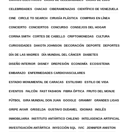
CELEBRIDADES
CHACAO
CIBERAMENAZAS
CIENTÍFICO DE VENEZUELA
CINE
CIRCLE TO SEARCH
CIRUGÍA PLÁSTICA
COMPRAS EN LÍNEA
CONCIERTO
CONCIERTOS
CONCURSO
CONSEJOS DEL HOGAR
CORINA SMITH
CORTES DE CABELLO
CRIPTOMONEDAS
CULTURA
CURIOSIDADES
DAKOTA JOHNSON
DECORACIÓN
DEPORTE
DEPORTES
DÍA DE LAS MADRES
DÍA MUNDIAL DEL CÁNCER
DIABETES
DISEÑO INTERIOR
DISNEY
DREPESIÓN
ECONOMÍA
ECOSISTEMA
EMBARAZO
ENFERMEDADES CARDIOVASCULARES
ESTADIO MONUMENTAL DE CARACAS
ESTILISMO
ESTILO DE VIDA
EVENTOS
FALCÓN
FAST FASHION
FIBRA ÓPTICA
FRUTO DEL MONJE
FÚTBOL
GIRA MUNDIAL DON JUAN
GOOGLE
GRAMMY
GRANDES LIGAS
GRIPE AVIAR
GRISELDA
GUSTAVO DUDAMEL
IDIOMAS
INGLÉS
INMOBILIARIA
INSTITUTO ANTÁRTICO CHILENO
INTELIGENCIA ARTIFICIAL
INVESTIGACIÓN ANTÁRTICA
INYECCIÓN SQL
IVIC
JENNIFER ANISTON