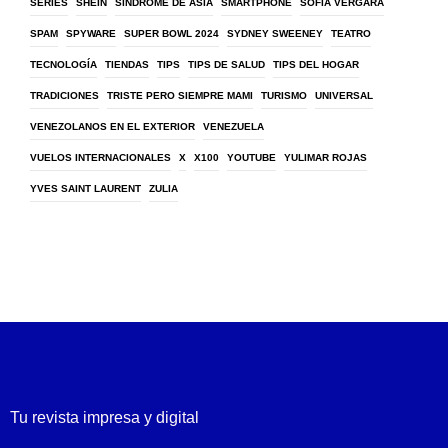
SERIES
SHEIN
SÍNDROME DE ASIA
SMARTPHONE
SOFIA VERGARA
SPAM
SPYWARE
SUPER BOWL 2024
SYDNEY SWEENEY
TEATRO
TECNOLOGÍA
TIENDAS
TIPS
TIPS DE SALUD
TIPS DEL HOGAR
TRADICIONES
TRISTE PERO SIEMPRE MAMI
TURISMO
UNIVERSAL
VENEZOLANOS EN EL EXTERIOR
VENEZUELA
VUELOS INTERNACIONALES
X
X100
YOUTUBE
YULIMAR ROJAS
YVES SAINT LAURENT
ZULIA
Tu revista impresa y digital