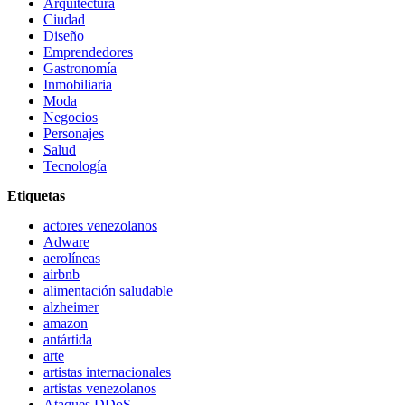
Arquitectura
Ciudad
Diseño
Emprendedores
Gastronomía
Inmobiliaria
Moda
Negocios
Personajes
Salud
Tecnología
Etiquetas
actores venezolanos
Adware
aerolíneas
airbnb
alimentación saludable
alzheimer
amazon
antártida
arte
artistas internacionales
artistas venezolanos
Ataques DDoS