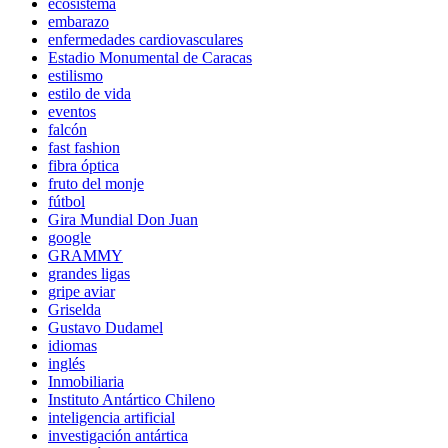
ecosistema
embarazo
enfermedades cardiovasculares
Estadio Monumental de Caracas
estilismo
estilo de vida
eventos
falcón
fast fashion
fibra óptica
fruto del monje
fútbol
Gira Mundial Don Juan
google
GRAMMY
grandes ligas
gripe aviar
Griselda
Gustavo Dudamel
idiomas
inglés
Inmobiliaria
Instituto Antártico Chileno
inteligencia artificial
investigación antártica