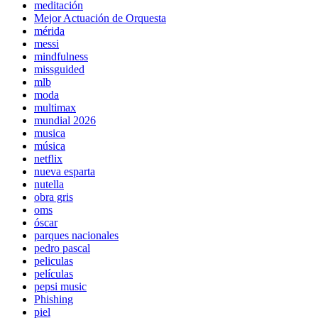
meditación
Mejor Actuación de Orquesta
mérida
messi
mindfulness
missguided
mlb
moda
multimax
mundial 2026
musica
música
netflix
nueva esparta
nutella
obra gris
oms
óscar
parques nacionales
pedro pascal
peliculas
películas
pepsi music
Phishing
piel