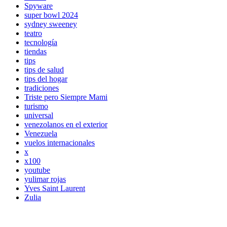
Spyware
super bowl 2024
sydney sweeney
teatro
tecnología
tiendas
tips
tips de salud
tips del hogar
tradiciones
Triste pero Siempre Mami
turismo
universal
venezolanos en el exterior
Venezuela
vuelos internacionales
x
x100
youtube
yulimar rojas
Yves Saint Laurent
Zulia