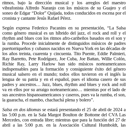
ritmos, bajo la dirección musical y los arreglos del maestro
vibrafonista Alfredo Naranjo con los músicos de su Guajeo y el
soneo de Edgar “Dolor” Quijada, todos conducidos en escena por el
cronista y cantante Jesús Rafael Pérez.
Según expresa Federico Pacanins en su presentación, “La Salsa
como género musical es un híbrido del jazz, el rock and roll y el
rhythm and blues con los ritmos afro-caribeños basados en el son y
la rumba. Procede inicialmente de distinguidos músicos de padres
puertorriqueños y cubanos nacidos en Nueva York en las décadas de
los años treinta, cuarenta y cincuenta. Tito Puente, Eddie Palmieri,
Ray Barretto, Pete Rodríguez, Joe Cuba, Joe Battan, Willie Colón,
Richie Ray, Larry Harlow han sido músicos norteamericanos
indispensables para la formación y consiguiente éxito del género
musical salsero en el mundo; todos ellos tuvieron en el inglés la
lengua de su patria y en el español, pues el idioma casero de sus
padres y ancestros… Jazz, blues, rhythm and blues y rock and roll
va en ellos por su arraigo norteamericano… mientras por el lado de
sus ancestros hispanoamericanos y caseros, pues va la rumba, el son,
la guaracha, el mambo, chachachá plena y bolero”.
Salsa en dos idiomas
se estará presentando el 25 de abril de 2024 a
las 5:00 p.m. en la Sala Margot Boulton de Bottome del CVA Las
Mercedes, con entrada libre; mientras que para la función del 27 de
abril a las 5:00 p.m. en la Asociación Cultural Humboldt, las