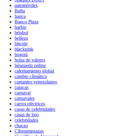
automóviles
Bafta
banca
Banco Plaza
barbie
béisbol
belleza
bitcoin
blackpink
bogotá
bolsa de valores
búsqueda online
calentamiento global
cambio climático
cantantes venezolanos
caracas
carnaval
carnavales
carros eléctricos
casas de celebridades
casas de lujo
celebridades
chacao
Ciberamenazas