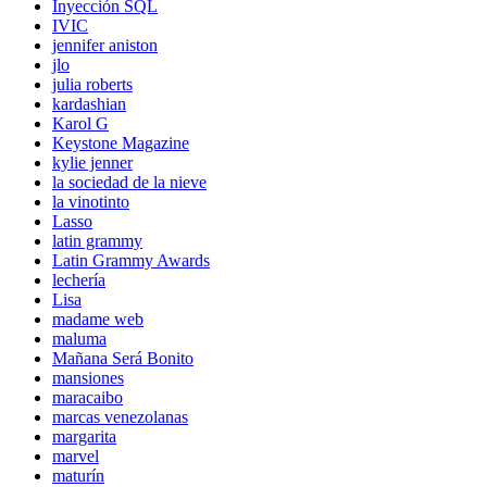
Inyección SQL
IVIC
jennifer aniston
jlo
julia roberts
kardashian
Karol G
Keystone Magazine
kylie jenner
la sociedad de la nieve
la vinotinto
Lasso
latin grammy
Latin Grammy Awards
lechería
Lisa
madame web
maluma
Mañana Será Bonito
mansiones
maracaibo
marcas venezolanas
margarita
marvel
maturín