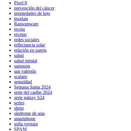
Pixel 8
prevención del cáncer
propiedades de lujo
psoriais
Ransomware
receta
recetas
redes sociales
reflectancia solar
relación en pareja
salud
salud mental
samsung
san valentín
scutaro
seguridad
Semana Santa 2024
serie del caribe 2024
serie galaxy S24
series
shein
síndrome de asia
smartphone
sofia vergara
SPAM