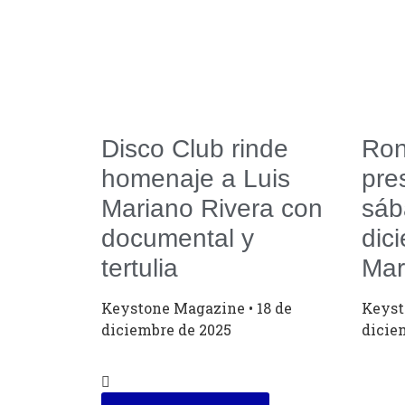
Disco Club rinde
Ron
homenaje a Luis
pre
Mariano Rivera con
sáb
documental y
dic
tertulia
Mar
Keystone Magazine
18 de
Keys
diciembre de 2025
dicie