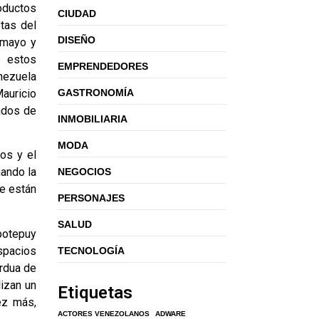
roductos
CIUDAD
tas del
DISEÑO
amayo y
s estos
EMPRENDEDORES
enezuela
auricio
GASTRONOMÍA
ados de
INMOBILIARIA
MODA
os y el
hando la
NEGOCIOS
re están
PERSONAJES
SALUD
opotepuy
spacios
TECNOLOGÍA
ardua de
lizan un
Etiquetas
ez más,
ACTORES VENEZOLANOS
ADWARE