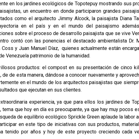
sente en los jardines ecológicos de Topotepuy mostrando sus p
isajistas, un encuentro en donde participaron grandes paisajis
tados como el arquitecto Jimmy Alcock, la paisajista Diana T
yectoria en el país y en el mundo del paisajismo ademá
iones sobre el proceso de desarrollo paisajista que se vive V
ntro contó con las ponencias el destacado ambientalista Dr. M
ta Coss y Juan Manuel Díaz, quienes actualmente están encarg
l de Venezuela patrimonio de la humanidad.
llosos productos: el compost en su presentación de cinco kil
tro, de de esta manera, dándose a conocer nuevamente y aprovec
rtemente en el mundo de los arquitectos paisajistas que siemp
ultados que ejecutan en sus clientes.
xtraordinaria experiencia, ya que para ellos los jardines de T
, tema que hoy en día es preocupante, ya que hay muy pocos e
úsqueda de equilibrio ecológico Sprickle Green aplaude la labor 
ticipar en este tipo de iniciativas con sus productos, materia
 ha tenido por años y hoy de este proyecto creciendo cada v