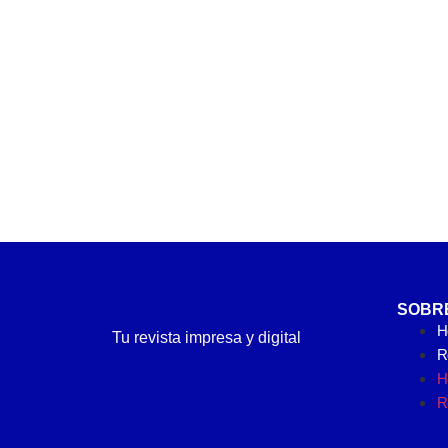
SOBR
H
Tu revista impresa y digital
Re
H
Re