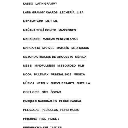
LASSO
LATIN GRAMMY
LATIN GRAMMY AWARDS
LECHERÍA
LISA
MADAME WEB
MALUMA
MAÑANA SERÁ BONITO
MANSIONES
MARACAIBO
MARCAS VENEZOLANAS
MARGARITA
MARVEL
MATURÍN
MEDITACIÓN
MEJOR ACTUACIÓN DE ORQUESTA
MÉRIDA
MESSI
MINDFULNESS
MISSGUIDED
MLB
MODA
MULTIMAX
MUNDIAL 2026
MUSICA
MÚSICA
NETFLIX
NUEVA ESPARTA
NUTELLA
OBRA GRIS
OMS
ÓSCAR
PARQUES NACIONALES
PEDRO PASCAL
PELICULAS
PELÍCULAS
PEPSI MUSIC
PHISHING
PIEL
PIXEL 8
PREVENCIÓN DEL CÁNCER